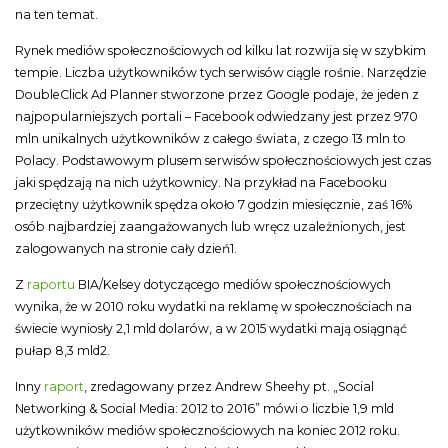
na ten temat.
Rynek mediów społecznościowych od kilku lat rozwija się w szybkim
tempie. Liczba użytkowników tych serwisów ciągle rośnie. Narzędzie
DoubleClick Ad Planner stworzone przez Google podaje, że jeden z
najpopularniejszych portali – Facebook odwiedzany jest przez 970
mln unikalnych użytkowników z całego świata, z czego 13 mln to
Polacy. Podstawowym plusem serwisów społecznościowych jest czas
jaki spędzają na nich użytkownicy. Na przykład na Facebooku
przeciętny użytkownik spędza około 7 godzin miesięcznie, zaś 16%
osób najbardziej zaangażowanych lub wręcz uzależnionych, jest
zalogowanych na stronie cały dzień1.
Z
raportu
BIA/Kelsey dotyczącego mediów społecznościowych
wynika, że w 2010 roku wydatki na reklamę w społecznościach na
świecie wyniosły 2,1 mld dolarów, a w 2015 wydatki mają osiągnąć
pułap 8,3 mld2.
Inny
raport
, zredagowany przez Andrew Sheehy pt. „Social
Networking & Social Media: 2012 to 2016” mówi o liczbie 1,9 mld
użytkowników mediów społecznościowych na koniec 2012 roku.