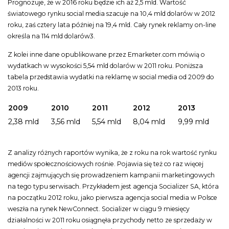
Prognozuje, że w 2016 roku będzie ich aż 2,5 mld. Wartość
światowego rynku social media szacuje na 10,4 mld dolarów w 2012
roku, zaś cztery lata później na 19,4 mld. Cały rynek reklamy on-line
określa na 114 mld dolarów3.
Z kolei inne dane opublikowane przez Emarketer.com mówią o
wydatkach w wysokości 5,54 mld dolarów w 2011 roku. Poniższa
tabela przedstawia wydatki na reklamę w social media od 2009 do
2013 roku.
2009
2010
2011
2012
2013
2,38 mld
3,56 mld
5,54 mld
8,04 mld
9,99 mld
Z analizy różnych raportów wynika, że z roku na rok wartość rynku
mediów społecznościowych rośnie. Pojawia się też co raz więcej
agencji zajmujących się prowadzeniem kampanii marketingowych
na tego typu serwisach. Przykładem jest agencja Socializer SA, która
na początku 2012 roku, jako pierwsza agencja social media w Polsce
weszła na rynek NewConnect. Socializer w ciągu 9 miesięcy
działalności w 2011 roku osiągnęła przychody netto ze sprzedaży w